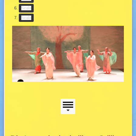
(Slideshow-Taste)
Scala
(Slideshow-Taste)
Scala
Scala
Seitenmenü
Seitenmenü
Hauptinhalt