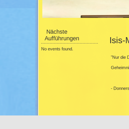
Seitenmenü
Haupti
Nächste
Aufführungen
Isis
No events found.
"Nur die 
Geheimnis
- Donners
Rudol
Bern
D-1