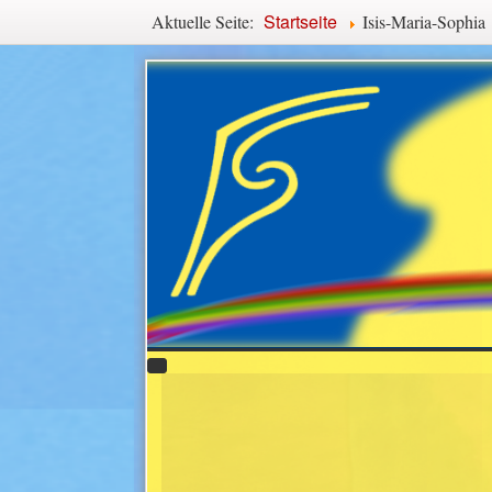
Navigationspfad
Startseite
Aktuelle Seite:
Isis-Maria-Sophia
Hauptmenü
Slideshow
Ergänzende Inhalte (o
Anhalten
Scala