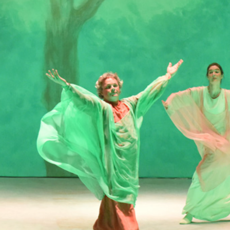
nhalt
stlich - köstlich - westlich
rprogramm für die ganze Familie
1.März 2025 11.00 - 12.00 Uhr
nna
trasse 16
nach
rück