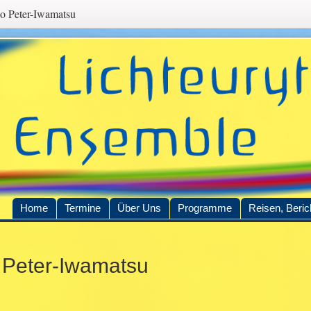
o Peter-Iwamatsu
Home
Termine
Über Uns
Programme
Reisen, Beric
nhalt
 Peter-Iwamatsu