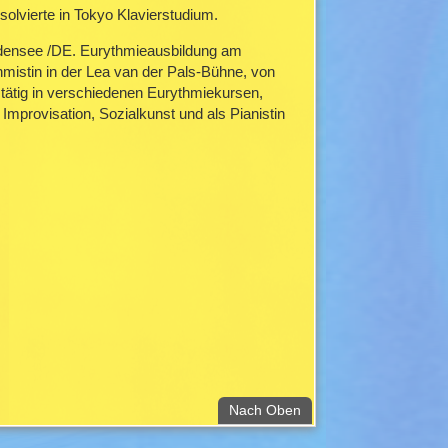
lvierte in Tokyo Klavierstudium.
densee /DE. Eurythmieausbildung am
istin in der Lea van der Pals-Bühne, von
ätig in verschiedenen Eurythmiekursen,
mprovisation, Sozialkunst und als Pianistin
. Zum Seitenanfang.
Nach Oben